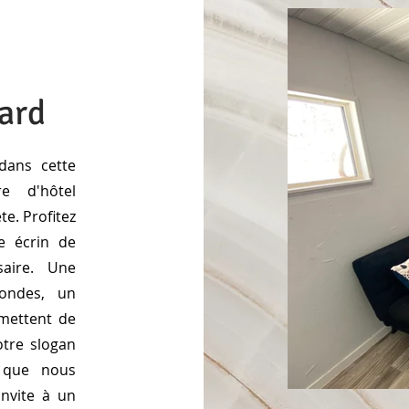
ard
dans cette
e d'hôtel
e. Profitez
e écrin de
saire. Une
-ondes, un
rmettent de
otre slogan
e que nous
invite à un