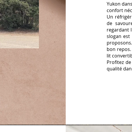
Yukon dans 
confort néc
Un réfrigé
de savour
regardant l
slogan est 
proposons.
bon repos. 
lit converti
Profitez d
qualité dans