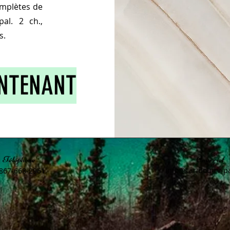
omplètes de
pal. 2 ch.,
s.
INTENANT
Téléphone
Courriel
info@caribou-rv-p
867-668-2961