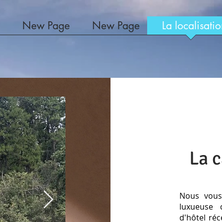
New Page
New Page
La localisati
La c
Nous vous
luxueuse 
d'hôtel ré