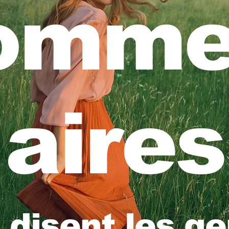
omme
aires
 disent les ge