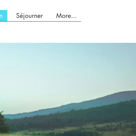
on
Séjourner
More...