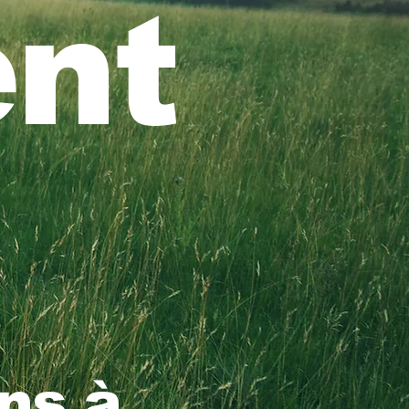
nt
ns à