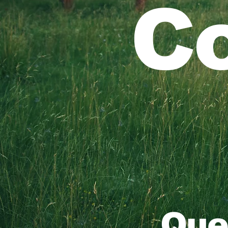
C
Que